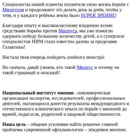
Специалисты нашей планеты посвятили свою жизнь борьбе с
Миопусом
и продолжают это делать день за днём, чтобы у
тебя, и у каждого ребёнка земли было
SUPER ЗРЕНИЕ
!⁣⁣⠀ ⁣⁣
Благодаря опыту и высококлассному владению всеми
средствами борьбы против
Миопуса
, мы уже помогли
одержать победу большому количеству детей, а о суперсиле
специалистов НИМ стало известно далеко за пределами
Галактики!⁣⁣⠀
Настала твоя очередь победить злобного монстра!
Но сначала, давай узнаем, кто такой
Миопус
и почему он
такой страшный и опасный!
Национальный институт миопии
- некоммерческая
организация экспертов, исследователей, профессиональных
деятелей, пытающихся донести результаты международного и
отечественного клинического опыта по борьбе с миопией до
врачей, педагогов, родителей и широкой общественности.
Наша цель
– общими усилиями найти решение главной
проблемы современной офтальмологии – эпидемии миопии.