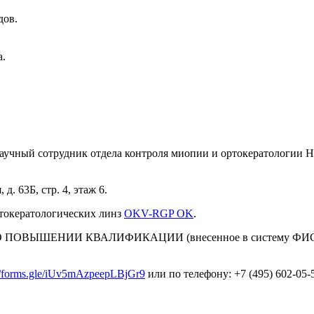
дов.
а.
 научный сотрудник отдела контроля миопии и ортокератологии
д. 63Б, стр. 4, этаж 6.
окератологических линз
OKV-RGP OK
.
ОВЫШЕНИИ КВАЛИФИКАЦИИ (внесенное в систему ФИС
://forms.gle/iUv5mAzpeepLBjGr9
или по телефону: +7 (495) 602-05-5